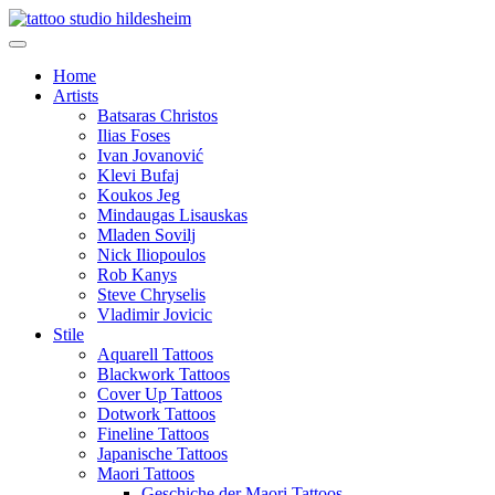
Home
Artists
Batsaras Christos
Ilias Foses
Ivan Jovanović
Klevi Bufaj
Koukos Jeg
Mindaugas Lisauskas
Mladen Sovilj
Nick Iliopoulos
Rob Kanys
Steve Chryselis
Vladimir Jovicic
Stile
Aquarell Tattoos
Blackwork Tattoos
Cover Up Tattoos
Dotwork Tattoos
Fineline Tattoos
Japanische Tattoos
Maori Tattoos
Geschiche der Maori Tattoos