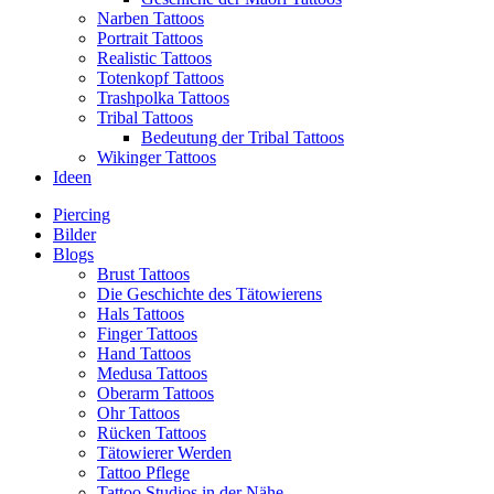
Narben Tattoos
Portrait Tattoos
Realistic Tattoos
Totenkopf Tattoos
Trashpolka Tattoos
Tribal Tattoos
Bedeutung der Tribal Tattoos
Wikinger Tattoos
Ideen
Piercing
Bilder
Blogs
Brust Tattoos
Die Geschichte des Tätowierens
Hals Tattoos
Finger Tattoos
Hand Tattoos
Medusa Tattoos
Oberarm Tattoos
Ohr Tattoos
Rücken Tattoos
Tätowierer Werden
Tattoo Pflege
Tattoo Studios in der Nähe