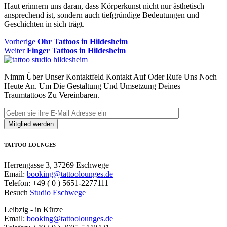
Haut erinnern uns daran, dass Körperkunst nicht nur ästhetisch
ansprechend ist, sondern auch tiefgründige Bedeutungen und
Geschichten in sich trägt.
Beitragsnavigation
Vorheriger
Vorherige
Ohr Tattoos in Hildesheim
Nächster
Beitrag
Weiter
Finger Tattoos in Hildesheim
Beitrag:
Nimm Über Unser Kontaktfeld Kontakt Auf Oder Rufe Uns Noch
Heute An. Um Die Gestaltung Und Umsetzung Deines
Traumtattoos Zu Vereinbaren.
TATTOO LOUNGES
Herrengasse 3, 37269 Eschwege
Email:
booking@tattoolounges.de
Telefon: +49 ( 0 ) 5651-2277111
Besuch
Studio Eschwege
Leibzig - in Kürze
Email:
booking@tattoolounges.de