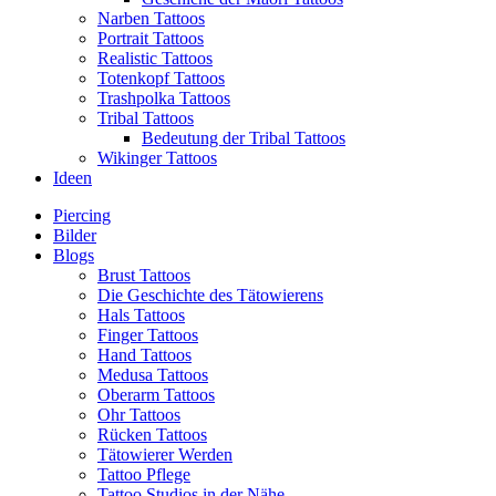
Narben Tattoos
Portrait Tattoos
Realistic Tattoos
Totenkopf Tattoos
Trashpolka Tattoos
Tribal Tattoos
Bedeutung der Tribal Tattoos
Wikinger Tattoos
Ideen
Piercing
Bilder
Blogs
Brust Tattoos
Die Geschichte des Tätowierens
Hals Tattoos
Finger Tattoos
Hand Tattoos
Medusa Tattoos
Oberarm Tattoos
Ohr Tattoos
Rücken Tattoos
Tätowierer Werden
Tattoo Pflege
Tattoo Studios in der Nähe