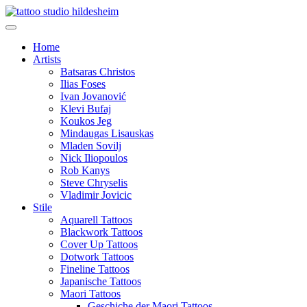
Home
Artists
Batsaras Christos
Ilias Foses
Ivan Jovanović
Klevi Bufaj
Koukos Jeg
Mindaugas Lisauskas
Mladen Sovilj
Nick Iliopoulos
Rob Kanys
Steve Chryselis
Vladimir Jovicic
Stile
Aquarell Tattoos
Blackwork Tattoos
Cover Up Tattoos
Dotwork Tattoos
Fineline Tattoos
Japanische Tattoos
Maori Tattoos
Geschiche der Maori Tattoos