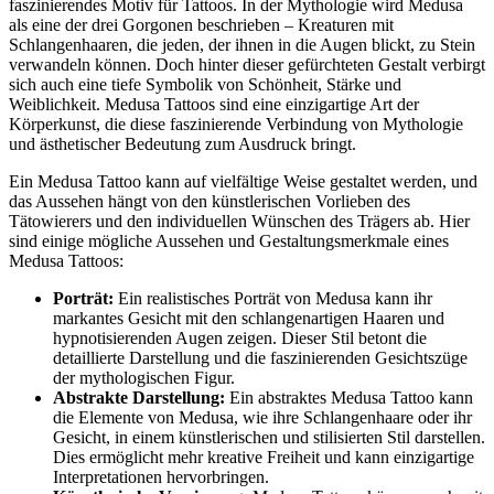
faszinierendes Motiv für Tattoos. In der Mythologie wird Medusa
als eine der drei Gorgonen beschrieben – Kreaturen mit
Schlangenhaaren, die jeden, der ihnen in die Augen blickt, zu Stein
verwandeln können. Doch hinter dieser gefürchteten Gestalt verbirgt
sich auch eine tiefe Symbolik von Schönheit, Stärke und
Weiblichkeit. Medusa Tattoos sind eine einzigartige Art der
Körperkunst, die diese faszinierende Verbindung von Mythologie
und ästhetischer Bedeutung zum Ausdruck bringt.
Ein Medusa Tattoo kann auf vielfältige Weise gestaltet werden, und
das Aussehen hängt von den künstlerischen Vorlieben des
Tätowierers und den individuellen Wünschen des Trägers ab. Hier
sind einige mögliche Aussehen und Gestaltungsmerkmale eines
Medusa Tattoos:
Porträt:
Ein realistisches Porträt von Medusa kann ihr
markantes Gesicht mit den schlangenartigen Haaren und
hypnotisierenden Augen zeigen. Dieser Stil betont die
detaillierte Darstellung und die faszinierenden Gesichtszüge
der mythologischen Figur.
Abstrakte Darstellung:
Ein abstraktes Medusa Tattoo kann
die Elemente von Medusa, wie ihre Schlangenhaare oder ihr
Gesicht, in einem künstlerischen und stilisierten Stil darstellen.
Dies ermöglicht mehr kreative Freiheit und kann einzigartige
Interpretationen hervorbringen.