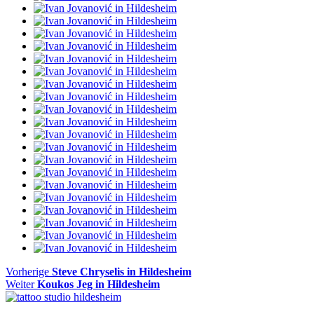
Beitragsnavigation
Vorheriger
Vorherige
Steve Chryselis in Hildesheim
Nächster
Beitrag
Weiter
Koukos Jeg in Hildesheim
Beitrag: