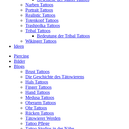
Narben Tattoos
Portrait Tattoos
Realistic Tattoos
Totenkopf Tattoos
Trashpolka Tattoos
Tribal Tattoos
Bedeutung der Tribal Tattoos
Wikinger Tattoos
Ideen
Piercing
Bilder
Blogs
Brust Tattoos
Die Geschichte des Tätowierens
Hals Tattoos
Finger Tattoos
Hand Tattoos
Medusa Tattoos
Oberarm Tattoos
Ohr Tattoos
Rücken Tattoos
Tätowierer Werden
Tattoo Pflege
Tattoo Studios in der Nähe