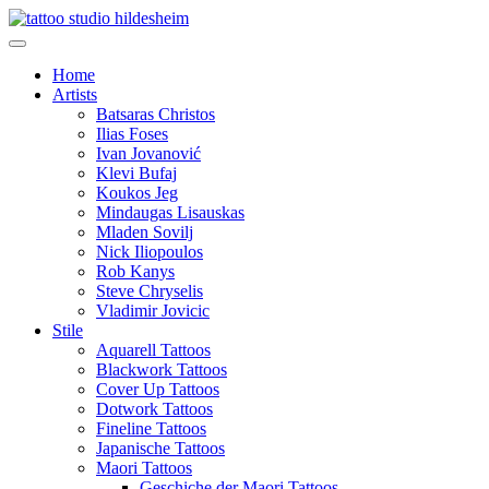
Home
Artists
Batsaras Christos
Ilias Foses
Ivan Jovanović
Klevi Bufaj
Koukos Jeg
Mindaugas Lisauskas
Mladen Sovilj
Nick Iliopoulos
Rob Kanys
Steve Chryselis
Vladimir Jovicic
Stile
Aquarell Tattoos
Blackwork Tattoos
Cover Up Tattoos
Dotwork Tattoos
Fineline Tattoos
Japanische Tattoos
Maori Tattoos
Geschiche der Maori Tattoos