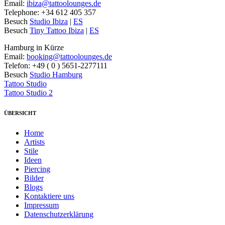
Email:
ibiza@tattoolounges.de
Telephone: +34 612 405 357
Besuch
Studio Ibiza
|
ES
Besuch
Tiny Tattoo Ibiza
|
ES
Hamburg in Kürze
Email:
booking@tattoolounges.de
Telefon: +49 ( 0 ) 5651-2277111
Besuch
Studio Hamburg
Tattoo Studio
Tattoo Studio 2
ÜBERSICHT
Home
Artists
Stile
Ideen
Piercing
Bilder
Blogs
Kontaktiere uns
Impressum
Datenschutzerklärung