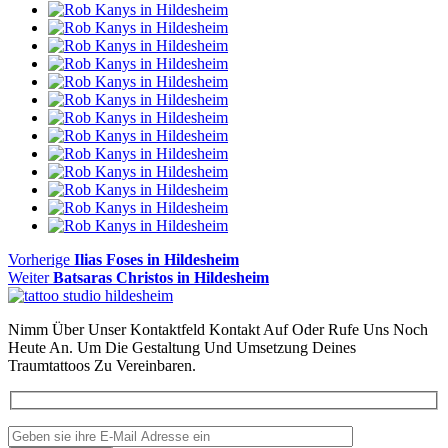
Beitragsnavigation
Vorheriger
Vorherige
Ilias Foses in Hildesheim
Nächster
Beitrag
Weiter
Batsaras Christos in Hildesheim
Beitrag:
Nimm Über Unser Kontaktfeld Kontakt Auf Oder Rufe Uns Noch
Heute An. Um Die Gestaltung Und Umsetzung Deines
Traumtattoos Zu Vereinbaren.