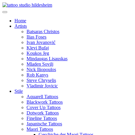
Home
Artists
Batsaras Christos
Ilias Foses
Ivan Jovanović
Klevi Bufaj
Koukos Jeg
Mindaugas Lisauskas
Mladen Sovilj
Nick Iliopoulos
Rob Kanys
Steve Chryselis
Vladimir Jovicic
Stile
Aquarell Tattoos
Blackwork Tattoos
Cover Up Tattoos
Dotwork Tattoos
Fineline Tattoos
Japanische Tattoos
Maori Tattoos
Geschiche der Maori Tattoos