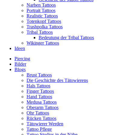
Narben Tattoos
Portrait Tattoos
Realistic Tattoos
Totenkopf Tattoos
Trashpolka Tattoos
Tribal Tattoos
Bedeutung der Tribal Tattoos
Wikinger Tattoos
Ideen
Piercing
Bilder
Blogs
Brust Tattoos
Die Geschichte des Tätowierens
Hals Tattoos
Finger Tattoos
Hand Tattoos
Medusa Tattoos
Oberarm Tattoos
Ohr Tattoos
Rücken Tattoos
Tätowierer Werden
Tattoo Pflege
Tattoo Studios in der Nähe