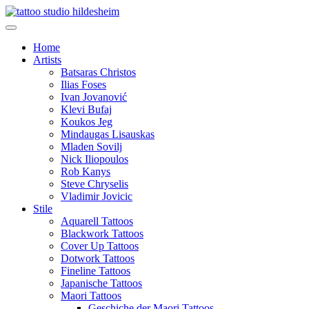
Home
Artists
Batsaras Christos
Ilias Foses
Ivan Jovanović
Klevi Bufaj
Koukos Jeg
Mindaugas Lisauskas
Mladen Sovilj
Nick Iliopoulos
Rob Kanys
Steve Chryselis
Vladimir Jovicic
Stile
Aquarell Tattoos
Blackwork Tattoos
Cover Up Tattoos
Dotwork Tattoos
Fineline Tattoos
Japanische Tattoos
Maori Tattoos
Geschiche der Maori Tattoos