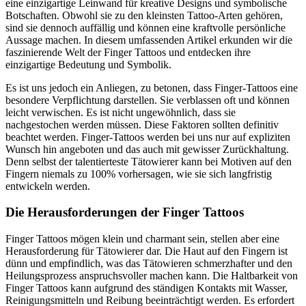
eine einzigartige Leinwand für kreative Designs und symbolische
Botschaften. Obwohl sie zu den kleinsten Tattoo-Arten gehören,
sind sie dennoch auffällig und können eine kraftvolle persönliche
Aussage machen. In diesem umfassenden Artikel erkunden wir die
faszinierende Welt der Finger Tattoos und entdecken ihre
einzigartige Bedeutung und Symbolik.
Es ist uns jedoch ein Anliegen, zu betonen, dass Finger-Tattoos eine
besondere Verpflichtung darstellen. Sie verblassen oft und können
leicht verwischen. Es ist nicht ungewöhnlich, dass sie
nachgestochen werden müssen. Diese Faktoren sollten definitiv
beachtet werden. Finger-Tattoos werden bei uns nur auf expliziten
Wunsch hin angeboten und das auch mit gewisser Zurückhaltung.
Denn selbst der talentierteste Tätowierer kann bei Motiven auf den
Fingern niemals zu 100% vorhersagen, wie sie sich langfristig
entwickeln werden.
Die Herausforderungen der Finger Tattoos
Finger Tattoos mögen klein und charmant sein, stellen aber eine
Herausforderung für Tätowierer dar. Die Haut auf den Fingern ist
dünn und empfindlich, was das Tätowieren schmerzhafter und den
Heilungsprozess anspruchsvoller machen kann. Die Haltbarkeit von
Finger Tattoos kann aufgrund des ständigen Kontakts mit Wasser,
Reinigungsmitteln und Reibung beeinträchtigt werden. Es erfordert