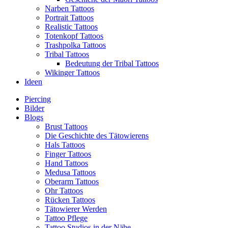
Narben Tattoos
Portrait Tattoos
Realistic Tattoos
Totenkopf Tattoos
Trashpolka Tattoos
Tribal Tattoos
Bedeutung der Tribal Tattoos
Wikinger Tattoos
Ideen
Piercing
Bilder
Blogs
Brust Tattoos
Die Geschichte des Tätowierens
Hals Tattoos
Finger Tattoos
Hand Tattoos
Medusa Tattoos
Oberarm Tattoos
Ohr Tattoos
Rücken Tattoos
Tätowierer Werden
Tattoo Pflege
Tattoo Studios in der Nähe