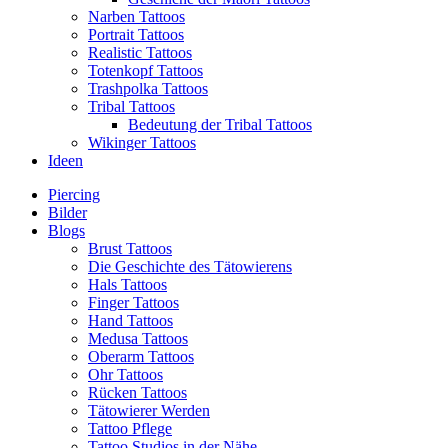
Narben Tattoos
Portrait Tattoos
Realistic Tattoos
Totenkopf Tattoos
Trashpolka Tattoos
Tribal Tattoos
Bedeutung der Tribal Tattoos
Wikinger Tattoos
Ideen
Piercing
Bilder
Blogs
Brust Tattoos
Die Geschichte des Tätowierens
Hals Tattoos
Finger Tattoos
Hand Tattoos
Medusa Tattoos
Oberarm Tattoos
Ohr Tattoos
Rücken Tattoos
Tätowierer Werden
Tattoo Pflege
Tattoo Studios in der Nähe