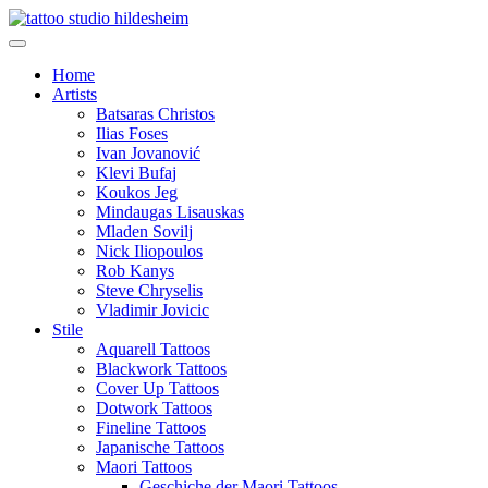
Home
Artists
Batsaras Christos
Ilias Foses
Ivan Jovanović
Klevi Bufaj
Koukos Jeg
Mindaugas Lisauskas
Mladen Sovilj
Nick Iliopoulos
Rob Kanys
Steve Chryselis
Vladimir Jovicic
Stile
Aquarell Tattoos
Blackwork Tattoos
Cover Up Tattoos
Dotwork Tattoos
Fineline Tattoos
Japanische Tattoos
Maori Tattoos
Geschiche der Maori Tattoos