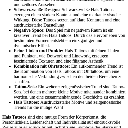
und zeitloses Aussehen.
Schwarz-weiße Designs:
Schwarz-weiße Hals Tattoos
erzeugen einen starken Kontrast und eine markante visuelle
Wirkung. Diese Tattoos setzen auf klare Konturen und eine
ausdrucksstarke Darstellung.
Negative Space:
Das Spiel mit negativem Raum ist ein
kreativer Trend bei Hals Tattoos. Durch das Hervorheben von
bestimmten Formen entsteht ein einzigartiger und
dynamischer Effekt.
Feine Linien und Punkte:
Hals Tattoos mit feinen Linien
und Punkten, wie Dotwork und Linework, erzeugen
faszinierende Texturen und eine filigrane Ästhetik.
Kombination mit Ohrtattoos:
Ein aufkommender Trend ist
die Kombination von Hals Tattoos mit Ohrtattoos, um eine
harmonische Verbindung zwischen den beiden Bereichen zu
schaffen.
Tattoo-Sets:
Ein weiterer zeitgenössischer Trend sind Tattoo-
Sets, bei denen mehrere kleine Motive miteinander kombiniert
werden, um eine zusammenhängende Geschichte zu erzählen.
Hals Tattoos:
Ausdrucksstarke Motive und zeitgenössische
Trends für die mutige Wahl
Hals Tattoos
sind eine mutige Form der Körperkunst, die
Persönlichkeit, Leidenschaft und Individualität auf eindrucksvolle
Weise zum Ausdruck bringt. Schriftzüge, Symbole der Stärke und