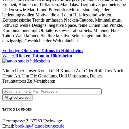
Freiheit, Blumen und Pflanzen, Mandalas, Tiermotive, geometrische
Linien sowie Maori- und Polynesier-Muster sind einige der
bedeutungsvollen Motive, die auf dem Hals fesselnd wirken.
Zeitgenössische Trends umfassen Nacken-Tattoos, Minimalismus,
Schwarz-weiße Designs, negative Space, feine Linien und Punkte,
Kombinationen mit Ohrtattoos sowie Tattoo-Sets. Mit einer Hals
Tattoo-Wahl können Sie Ihre kreative Seite zeigen und Ihre
einzigartige Geschichte der Welt mitteilen.
Beitragsnavigation
Vorheriger
Vorherige
Oberarm Tattoos in Hildesheim
Nächster
Beitrag
Weiter
Rücken Tattoo in Hildesheim
Beitrag:
Nimm Über Unser Kontaktfeld Kontakt Auf Oder Rufe Uns Noch
Heute An. Um Die Gestaltung Und Umsetzung Deines
Traumtattoos Zu Vereinbaren.
TATTOO LOUNGES
Herrengasse 3, 37269 Eschwege
Email:
booking@tattoolounges.de